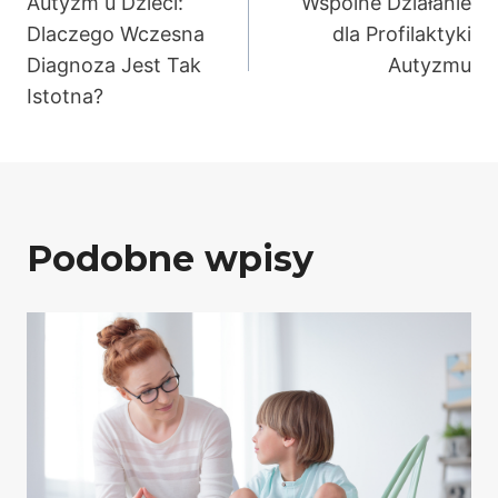
Autyzm u Dzieci:
Wspólne Działanie
wpisu
Dlaczego Wczesna
dla Profilaktyki
Diagnoza Jest Tak
Autyzmu
Istotna?
Podobne wpisy