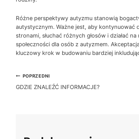
Różne perspektywy autyzmu stanowią bogactw
autystycznym. Ważne jest, aby kontynuować 
stronami, słuchać różnych głosów i działać na r
społeczności dla osób z autyzmem. Akceptacj
kluczowy krok w budowaniu bardziej inkluduj
Nawigacja
POPRZEDNI
GDZIE ZNALEŹĆ INFORMACJE?
wpisu