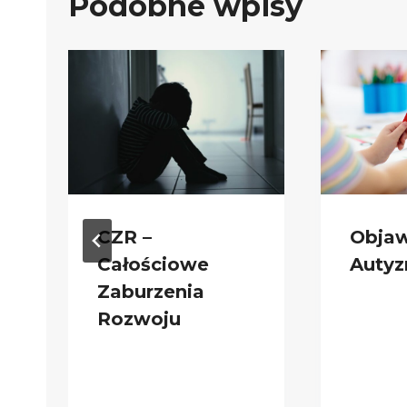
Podobne wpisy
CZR –
Obja
Całościowe
Auty
Zaburzenia
Rozwoju