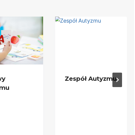
wy
Zespół Autyzmu
zmu