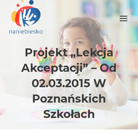
Przejdź
do
treści
Projekt „Lekcja
Akceptacji” – Od
02.03.2015 W
Poznańskich
Szkołach